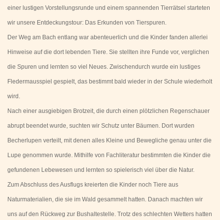
einer lustigen Vorstellungsrunde und einem spannenden Tierrätsel starteten
wir unsere Entdeckungstour: Das Erkunden von Tierspuren.
Der Weg am Bach entlang war abenteuerlich und die Kinder fanden allerlei
Hinweise auf die dort lebenden Tiere. Sie stellten ihre Funde vor, verglichen
die Spuren und lernten so viel Neues. Zwischendurch wurde ein lustiges
Fledermausspiel gespielt, das bestimmt bald wieder in der Schule wiederholt
wird.
Nach einer ausgiebigen Brotzeit, die durch einen plötzlichen Regenschauer
abrupt beendet wurde, suchten wir Schutz unter Bäumen. Dort wurden
Becherlupen verteilt, mit denen alles Kleine und Bewegliche genau unter die
Lupe genommen wurde. Mithilfe von Fachliteratur bestimmten die Kinder die
gefundenen Lebewesen und lernten so spielerisch viel über die Natur.
Zum Abschluss des Ausflugs kreierten die Kinder noch Tiere aus
Naturmaterialien, die sie im Wald gesammelt hatten. Danach machten wir
uns auf den Rückweg zur Bushaltestelle. Trotz des schlechten Wetters hatten