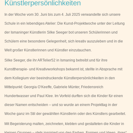
Künstlerpersönlichkeiten
In der Woche vom 30. Juni bis zum 4. Juli 2025 verwandelte sich unsere
Schule in ein lebendiges Atelier: Die Kunst-Projektwoche unter der Leitung
der Ismaninger Künstlerin Silke Seeger bot unseren Schülerinnen und
Schülern eine besondere Gelegenheit, sich kreativ auszuleben und in die
Welt großer Künstlerinnen und Künstler einzutauchen.
Silke Seeger, die ihr ARTelier52 in Ismaning betreibt und für ihre
Kunsttherapie- und Kreativworkshops bekannt ist, stellte in Absprache mit
dem Kollegium vier beeindruckende Künstlerpersönlichkeiten in den
Mittelpunkt: Georgia O’Keeffe, Gabriele Münter, Friedensreich
Hundertwasser und Paul Klee. Im Vorfeld durften sich die Kinder für einen
dieser Namen entscheiden – und so wurde an einem Projekttag in der
Woche ganz im Stil der gewählten Künstlerin oder des Künstlers gearbeitet.
Mit Begeisterung malten, zeichneten, klebten und gestalteten die Kinder in
kleinen Gruppen – stets inspiriert von den Farben, Formen und Ideen „ihres“