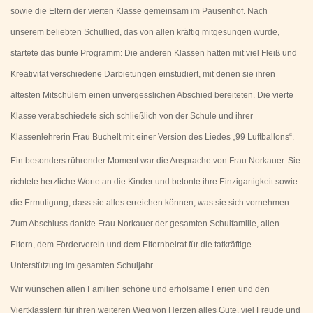
sowie die Eltern der vierten Klasse gemeinsam im Pausenhof. Nach
unserem beliebten Schullied, das von allen kräftig mitgesungen wurde,
startete das bunte Programm: Die anderen Klassen hatten mit viel Fleiß und
Kreativität verschiedene Darbietungen einstudiert, mit denen sie ihren
ältesten Mitschülern einen unvergesslichen Abschied bereiteten. Die vierte
Klasse verabschiedete sich schließlich von der Schule und ihrer
Klassenlehrerin Frau Buchelt mit einer Version des Liedes „99 Luftballons“.
Ein besonders rührender Moment war die Ansprache von Frau Norkauer. Sie
richtete herzliche Worte an die Kinder und betonte ihre Einzigartigkeit sowie
die Ermutigung, dass sie alles erreichen können, was sie sich vornehmen.
Zum Abschluss dankte Frau Norkauer der gesamten Schulfamilie, allen
Eltern, dem Förderverein und dem Elternbeirat für die tatkräftige
Unterstützung im gesamten Schuljahr.
Wir wünschen allen Familien schöne und erholsame Ferien und den
Viertklässlern für ihren weiteren Weg von Herzen alles Gute, viel Freude und