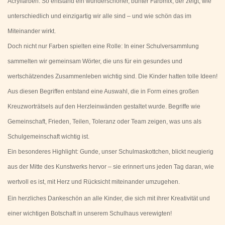
Acrylfarben. So entstand ein wunderschöner, bunter Farbmix, der zeigt, wie
unterschiedlich und einzigartig wir alle sind – und wie schön das im
Miteinander wirkt.
Doch nicht nur Farben spielten eine Rolle: In einer Schulversammlung
sammelten wir gemeinsam Wörter, die uns für ein gesundes und
wertschätzendes Zusammenleben wichtig sind. Die Kinder hatten tolle Ideen!
Aus diesen Begriffen entstand eine Auswahl, die in Form eines großen
Kreuzworträtsels auf den Herzleinwänden gestaltet wurde. Begriffe wie
Gemeinschaft, Frieden, Teilen, Toleranz oder Team zeigen, was uns als
Schulgemeinschaft wichtig ist.
Ein besonderes Highlight: Gunde, unser Schulmaskottchen, blickt neugierig
aus der Mitte des Kunstwerks hervor – sie erinnert uns jeden Tag daran, wie
wertvoll es ist, mit Herz und Rücksicht miteinander umzugehen.
Ein herzliches Dankeschön an alle Kinder, die sich mit ihrer Kreativität und
einer wichtigen Botschaft in unserem Schulhaus verewigten!