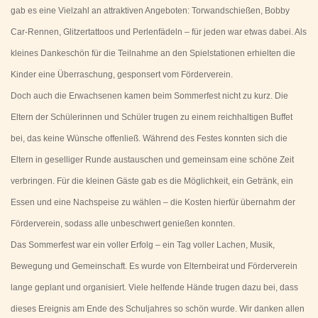
gab es eine Vielzahl an attraktiven Angeboten: Torwandschießen, Bobby
Car-Rennen, Glitzertattoos und Perlenfädeln – für jeden war etwas dabei. Als
kleines Dankeschön für die Teilnahme an den Spielstationen erhielten die
Kinder eine Überraschung, gesponsert vom Förderverein.
Doch auch die Erwachsenen kamen beim Sommerfest nicht zu kurz. Die
Eltern der Schülerinnen und Schüler trugen zu einem reichhaltigen Buffet
bei, das keine Wünsche offenließ. Während des Festes konnten sich die
Eltern in geselliger Runde austauschen und gemeinsam eine schöne Zeit
verbringen. Für die kleinen Gäste gab es die Möglichkeit, ein Getränk, ein
Essen und eine Nachspeise zu wählen – die Kosten hierfür übernahm der
Förderverein, sodass alle unbeschwert genießen konnten.
Das Sommerfest war ein voller Erfolg – ein Tag voller Lachen, Musik,
Bewegung und Gemeinschaft. Es wurde von Elternbeirat und Förderverein
lange geplant und organisiert. Viele helfende Hände trugen dazu bei, dass
dieses Ereignis am Ende des Schuljahres so schön wurde. Wir danken allen