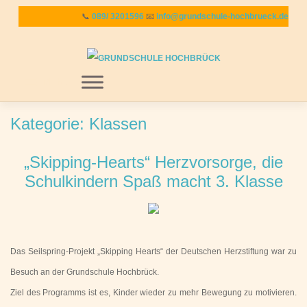
Zum
📞
089/ 3201596
📧
info@grundschule-hochbrueck.de
Inhalt
springen
MENU
Kategorie:
Klassen
„Skipping-Hearts“ Herzvorsorge, die
Schulkindern Spaß macht 3. Klasse
Das Seilspring-Projekt „Skipping Hearts“ der Deutschen Herzstiftung war zu
Besuch an der Grundschule Hochbrück.
Ziel des Programms ist es, Kinder wieder zu mehr Bewegung zu motivieren.