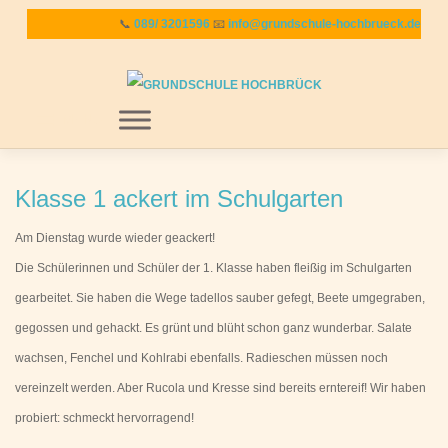
Zum
📞
089/ 3201596
📧
info@grundschule-hochbrueck.de
Inhalt
springen
MENU
Klasse 1 ackert im Schulgarten
Am Dienstag wurde wieder geackert!
Die Schülerinnen und Schüler der 1. Klasse haben fleißig im Schulgarten
gearbeitet. Sie haben die Wege tadellos sauber gefegt, Beete umgegraben,
gegossen und gehackt. Es grünt und blüht schon ganz wunderbar. Salate
wachsen, Fenchel und Kohlrabi ebenfalls. Radieschen müssen noch
vereinzelt werden. Aber Rucola und Kresse sind bereits erntereif! Wir haben
probiert: schmeckt hervorragend!