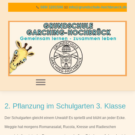
Zum
📞
089/ 3201596
📧
info@grundschule-hochbrueck.de
Inhalt
springen
MENU
2. Pflanzung im Schulgarten 3. Klasse
Der Schulgarten gleicht einem Urwald! Es sprießt und blüht an jeder Ecke.
Meggie hat morgens Romanasalat, Rucola, Kresse und Radieschen