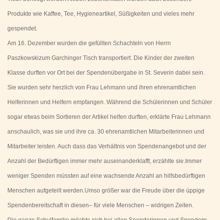
Produkte wie Kaffee, Tee, Hygieneartikel, Süßigkeiten und vieles mehr
gespendet.
Am 16. Dezember wurden die gefüllten Schachteln von Herrn
Paszkowskizum Garchinger Tisch transportiert. Die Kinder der zweiten
Klasse durften vor Ort bei der Spendenübergabe in St. Severin dabei sein.
Sie wurden sehr herzlich von Frau Lehmann und ihren ehrenamtlichen
Helferinnen und Helfern empfangen. Während die Schülerinnen und Schüler
sogar etwas beim Sortieren der Artikel helfen durften, erklärte Frau Lehmann
anschaulich, was sie und ihre ca. 30 ehrenamtlichen Mitarbeiterinnen und
Mitarbeiter leisten. Auch dass das Verhältnis von Spendenangebot und der
Anzahl der Bedürftigen immer mehr auseinanderklafft, erzählte sie.Immer
weniger Spenden müssten auf eine wachsende Anzahl an hilfsbedürftigen
Menschen aufgeteilt werden.Umso größer war die Freude über die üppige
Spendenbereitschaft in diesen– für viele Menschen – widrigen Zeiten.
Die ganze Schulfamilie möchte sich bei allen Spenderinnen und Spendern,