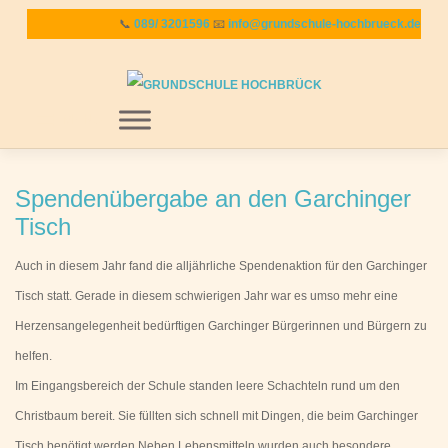
Zum
📞
089/ 3201596
📧
info@grundschule-hochbrueck.de
Inhalt
springen
MENU
Spendenübergabe an den Garchinger
Tisch
Auch in diesem Jahr fand die alljährliche Spendenaktion für den Garchinger
Tisch statt. Gerade in diesem schwierigen Jahr war es umso mehr eine
Herzensangelegenheit bedürftigen Garchinger Bürgerinnen und Bürgern zu
helfen.
Im Eingangsbereich der Schule standen leere Schachteln rund um den
Christbaum bereit. Sie füllten sich schnell mit Dingen, die beim Garchinger
Tisch benötigt werden.Neben Lebensmitteln wurden auch besondere