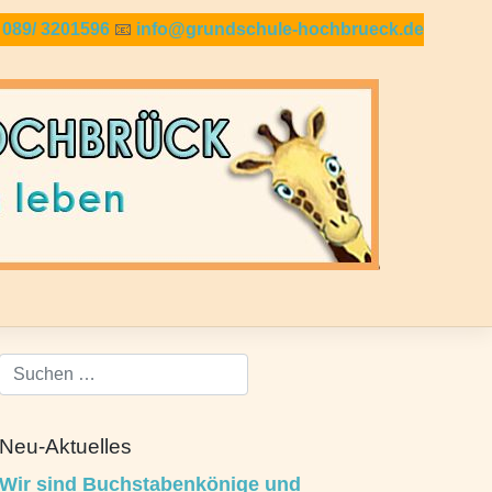

089/ 3201596
📧
info@grundschule-hochbrueck.de
Neu-Aktuelles
Wir sind Buchstabenkönige und