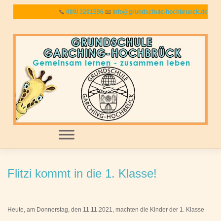
Zum
📞
089/ 3201596
📧
info@grundschule-hochbrueck.de
Inhalt
springen
MENU
Flitzi kommt in die 1. Klasse!
Heute, am Donnerstag, den 11.11.2021, machten die Kinder der 1. Klasse