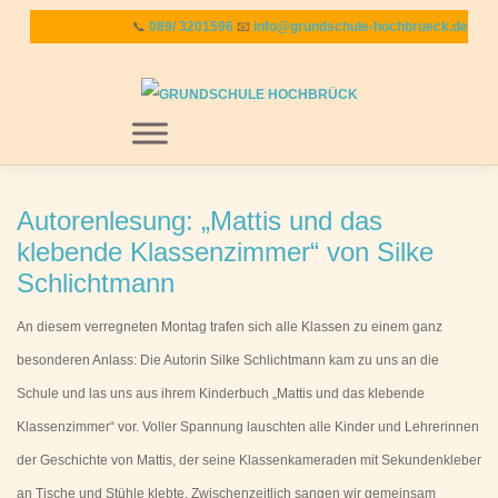
Zum
📞
089/ 3201596
📧
info@grundschule-hochbrueck.de
Inhalt
springen
MENU
Autorenlesung: „Mattis und das
klebende Klassenzimmer“ von Silke
Schlichtmann
An diesem verregneten Montag trafen sich alle Klassen zu einem ganz
besonderen Anlass: Die Autorin Silke Schlichtmann kam zu uns an die
Schule und las uns aus ihrem Kinderbuch „Mattis und das klebende
Klassenzimmer“ vor. Voller Spannung lauschten alle Kinder und Lehrerinnen
der Geschichte von Mattis, der seine Klassenkameraden mit Sekundenkleber
an Tische und Stühle klebte. Zwischenzeitlich sangen wir gemeinsam