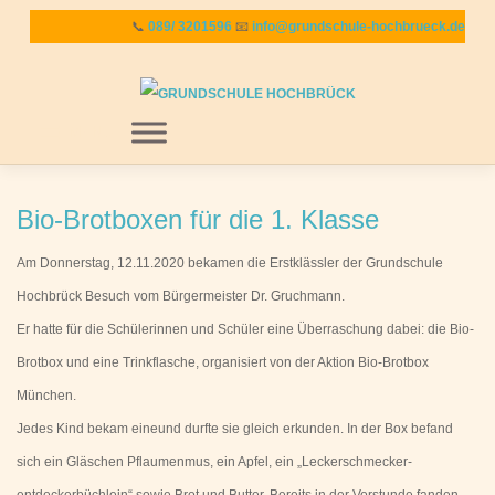
Zum
📞
089/ 3201596
📧
info@grundschule-hochbrueck.de
Inhalt
springen
MENU
Bio-Brotboxen für die 1. Klasse
Am Donnerstag, 12.11.2020 bekamen die Erstklässler der Grundschule
Hochbrück Besuch vom Bürgermeister Dr. Gruchmann.
Er hatte für die Schülerinnen und Schüler eine Überraschung dabei: die Bio-
Brotbox und eine Trinkflasche, organisiert von der Aktion Bio-Brotbox
München.
Jedes Kind bekam eineund durfte sie gleich erkunden. In der Box befand
sich ein Gläschen Pflaumenmus, ein Apfel, ein „Leckerschmecker-
entdeckerbüchlein“ sowie Brot und Butter. Bereits in der Vorstunde fanden