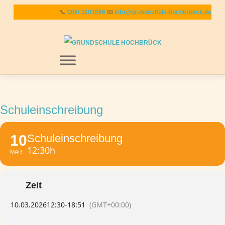
Zum
📞
089/ 3201596
📧
info@grundschule-hochbrueck.de
Inhalt
springen
MENU
Schuleinschreibung
10
Schuleinschreibung
12:30h
MAR
Zeit
10.03.2026
12:30
-
18:51
(GMT+00:00)