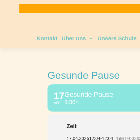
Zum
Inhalt
springen
Kontakt
Über uns
Unsere Schule
Gesunde Pause
17
Gesunde Pause
9:30h
APR
Zeit
17.04.2026
12:04
-
12:04
(GMT+00:00