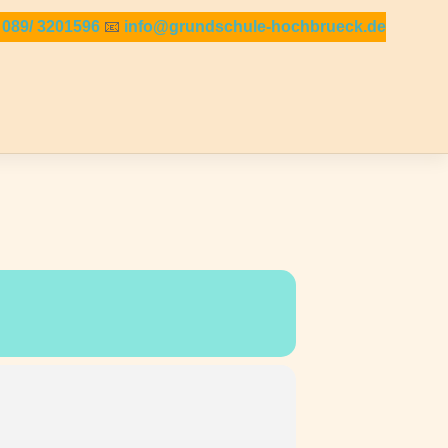

089/ 3201596
📧
info@grundschule-hochbrueck.de