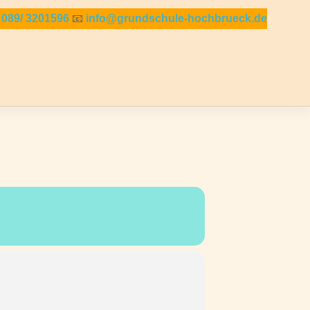

089/ 3201596
📧
info@grundschule-hochbrueck.de