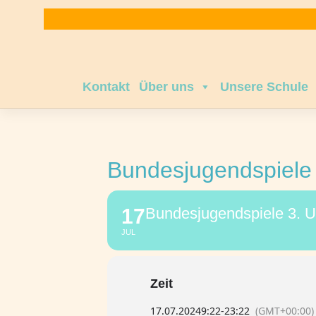
Zum
Inhalt
springen
Kontakt
Über uns
Unsere Schule
Bundesjugendspiele 
17
Bundesjugendspiele 3. U
JUL
Zeit
17.07.2024
9:22
-
23:22
(GMT+00:00)