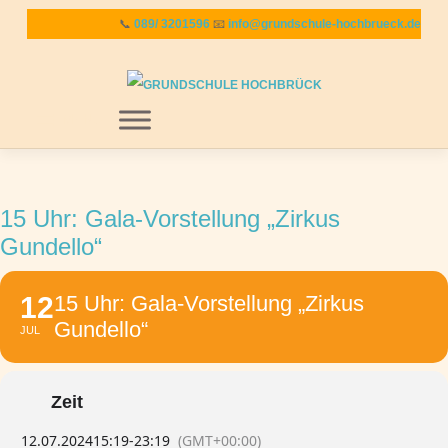
Zum
📞
089/ 3201596
📧
info@grundschule-hochbrueck.de
Inhalt
springen
MENU
15 Uhr: Gala-Vorstellung „Zirkus
Gundello“
12
15 Uhr: Gala-Vorstellung „Zirkus
Gundello“
JUL
Zeit
12.07.2024
15:19
-
23:19
(GMT+00:00)